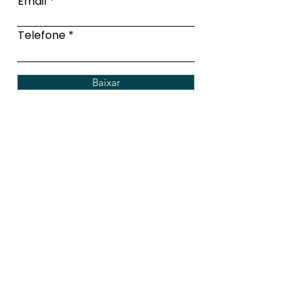
Email
Telefone
Baixar
Conheça
suas obras
Ver mais
Notícias