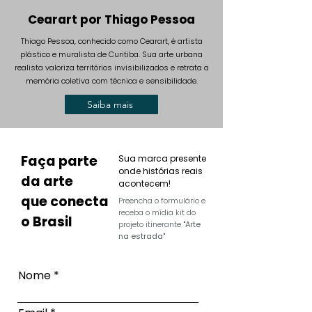
Cearart por Thiago Pessoa
Thiago Pessoa, conhecido como Cearart, é artista
plástico e muralista de Curitiba. Sua arte urbana
realista valoriza territórios invisibilizados e retrata a
memória coletiva com técnica e sensibilidade.
Saiba mais
Faça parte
Sua marca presente
onde histórias reais
da arte
acontecem!
que conecta
Preencha o formulário e
receba o mídia kit do
o Brasil
projeto itinerante
"Arte
na estrada"
Nome